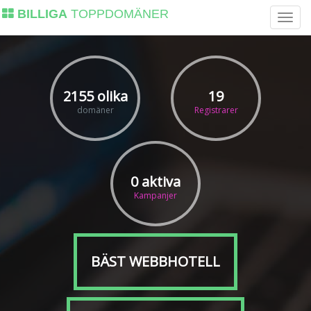
BILLIGA
TOPPDOMÄNER
2155 olika
19
domäner
Registrarer
0 aktiva
Kampanjer
BÄST WEBBHOTELL