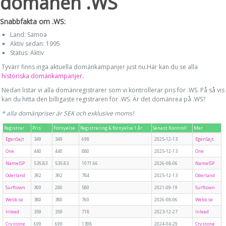
domänen .WS
Snabbfakta om .WS:
Land: Samoa
Aktiv sedan: 1995
Status: Aktiv
Tyvärr finns inga aktuella domänkampanjer just nu.Här kan du se alla
historiska domänkampanjer.
Nedan listar vi alla domänregistrarer som vi kontrollerar pris för .WS. På så vis
kan du hitta den billigaste registraren för .WS. Är det domänrea på .WS?
* alla domänpriser är SEK och exklusive moms!
Registrar
Pris
Förnyelse
Registrering & förnyelse 1 år
Senast Kontroll
Mer
EgenSajt
349
349
698
2025-12-13
EgenSajt
One
440
440
880
2025-12-13
One
NameISP
535.83
535.83
1071.66
2026-08-06
NameISP
Oderland
392
392
784
2025-12-13
Oderland
Surftown
300
280
580
2021-09-19
Surftown
Webb.se
380
380
760
2026-08-06
Webb.se
Inleed
359
359
718
2023-12-27
Inleed
Crystone
699
699
1398
2024-04-29
Crystone