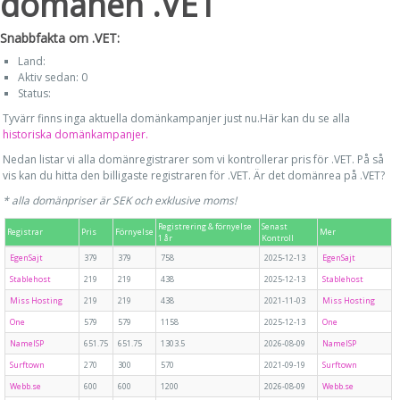
domänen .VET
Snabbfakta om .VET:
Land:
Aktiv sedan: 0
Status:
Tyvärr finns inga aktuella domänkampanjer just nu.Här kan du se alla
historiska domänkampanjer.
Nedan listar vi alla domänregistrarer som vi kontrollerar pris för .VET. På så
vis kan du hitta den billigaste registraren för .VET. Är det domänrea på .VET?
* alla domänpriser är SEK och exklusive moms!
Registrering & förnyelse
Senast
Registrar
Pris
Förnyelse
Mer
1 år
Kontroll
EgenSajt
379
379
758
2025-12-13
EgenSajt
Stablehost
219
219
438
2025-12-13
Stablehost
Miss Hosting
219
219
438
2021-11-03
Miss Hosting
One
579
579
1158
2025-12-13
One
NameISP
651.75
651.75
1303.5
2026-08-09
NameISP
Surftown
270
300
570
2021-09-19
Surftown
Webb.se
600
600
1200
2026-08-09
Webb.se