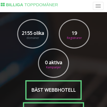
BILLIGA
TOPPDOMÄNER
2155 olika
19
domäner
Registrarer
0 aktiva
Kampanjer
BÄST WEBBHOTELL