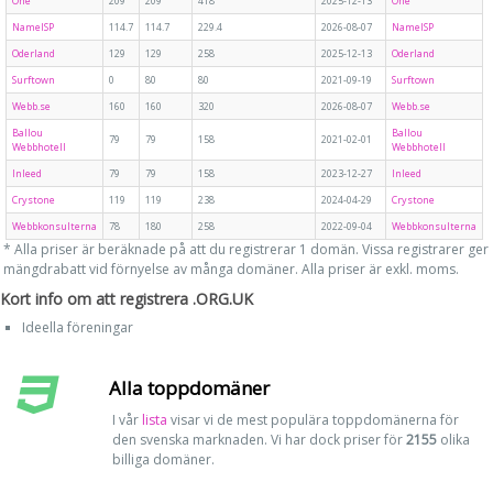
One
209
209
418
2025-12-13
One
NameISP
114.7
114.7
229.4
2026-08-07
NameISP
Oderland
129
129
258
2025-12-13
Oderland
Surftown
0
80
80
2021-09-19
Surftown
Webb.se
160
160
320
2026-08-07
Webb.se
Ballou
Ballou
79
79
158
2021-02-01
Webbhotell
Webbhotell
Inleed
79
79
158
2023-12-27
Inleed
Crystone
119
119
238
2024-04-29
Crystone
Webbkonsulterna
78
180
258
2022-09-04
Webbkonsulterna
* Alla priser är beräknade på att du registrerar 1 domän. Vissa registrarer ger
mängdrabatt vid förnyelse av många domäner. Alla priser är exkl. moms.
Kort info om att registrera .ORG.UK
Ideella föreningar
Alla toppdomäner
I vår
lista
visar vi de mest populära toppdomänerna för
den svenska marknaden. Vi har dock priser för
2155
olika
billiga domäner.