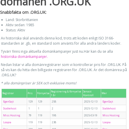
domänen .ORG.UK
Snabbfakta om .ORG.UK:
Land: Storbrittanien
Aktiv sedan: 1985
Status: Aktiv
Av historiska skäl används denna kod, trots att koden enligt ISO 3166-
standarden är .gb, en standard som använts för alla andra länders koder.
Tyvärr finns inga aktuella domänkampanjer just nu.Här kan du se alla
historiska domänkampanjer.
Nedan listar vi alla domänregistrarer som vi kontrollerar pris för .ORG.UK. På
så vis kan du hitta den billigaste registraren för .ORG.UK. Är det domänrea på
.ORG.UK?
* alla domänpriser är SEK och exklusive moms!
Registrering & förnyelse
Senast
Registrar
Pris
Förnyelse
Mer
1 år
Kontroll
EgenSajt
129
129
258
2025-12-13
EgenSajt
Stablehost
1
1
2
2025-12-13
Stablehost
Miss Hosting
79
119
198
2025-03-19
Miss Hosting
Loopia
119
119
238
2025-12-13
Loopia