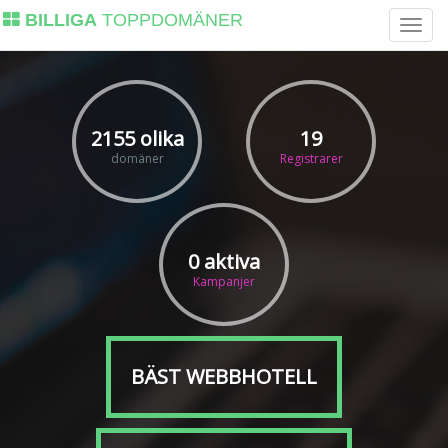
BILLIGA
TOPPDOMÄNER
2155 olika
19
domäner
Registrarer
0 aktiva
Kampanjer
BÄST WEBBHOTELL