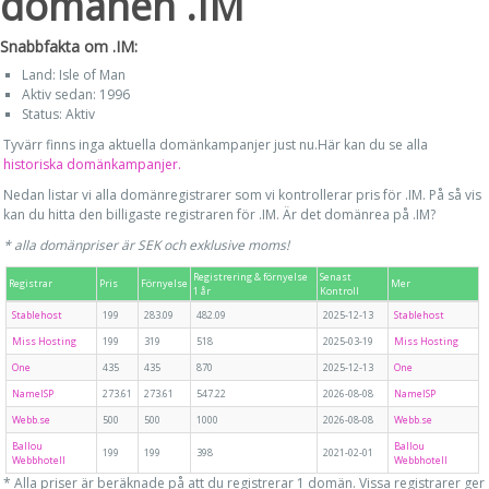
domänen .IM
Snabbfakta om .IM:
Land: Isle of Man
Aktiv sedan: 1996
Status: Aktiv
Tyvärr finns inga aktuella domänkampanjer just nu.Här kan du se alla
historiska domänkampanjer.
Nedan listar vi alla domänregistrarer som vi kontrollerar pris för .IM. På så vis
kan du hitta den billigaste registraren för .IM. Är det domänrea på .IM?
* alla domänpriser är SEK och exklusive moms!
Registrering & förnyelse
Senast
Registrar
Pris
Förnyelse
Mer
1 år
Kontroll
Stablehost
199
283.09
482.09
2025-12-13
Stablehost
Miss Hosting
199
319
518
2025-03-19
Miss Hosting
One
435
435
870
2025-12-13
One
NameISP
273.61
273.61
547.22
2026-08-08
NameISP
Webb.se
500
500
1000
2026-08-08
Webb.se
Ballou
Ballou
199
199
398
2021-02-01
Webbhotell
Webbhotell
* Alla priser är beräknade på att du registrerar 1 domän. Vissa registrarer ger