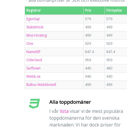
* alla domänpriser är SEK och exklusive moms!
Registrar
Pris
Förnyelse
EgenSajt
579
579
Stablehost
499
499
Miss Hosting
499
499
One
929
929
NameISP
847.4
847.4
Oderland
959
959
Surftown
440
480
Webb.se
940
940
Ballou Webbhotell
499
499
Alla toppdomäner
I vår
lista
visar vi de mest populära
toppdomänerna för den svenska
marknaden. Vi har dock priser för