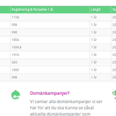
Registrering & förnyelse 1 år
Längd
Se
1158
1 år
20
998
1 år
20
998
1 år
20
1858
1 år
20
1694.8
1 år
20
1918
1 år
20
920
1 år
20
1880
1 år
20
998
1 år
20
Domänkampanjer?
Vi samlar alla domänkampanjer vi ser
här för att du ska kunna se såväl
aktuella domänkampanjer som