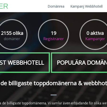
ER
Domänrea
Kampanj Webbhotell
2155 olika
19
0 aktiva
domäner
Registrarer
Kampanjer
ST WEBBHOTELL
POPULÄRA DOMÄ
 de billigaste toppdomänerna & webbhot
ta de billigaste toppdomänerna. Vi samlar även erbjudande för olika we