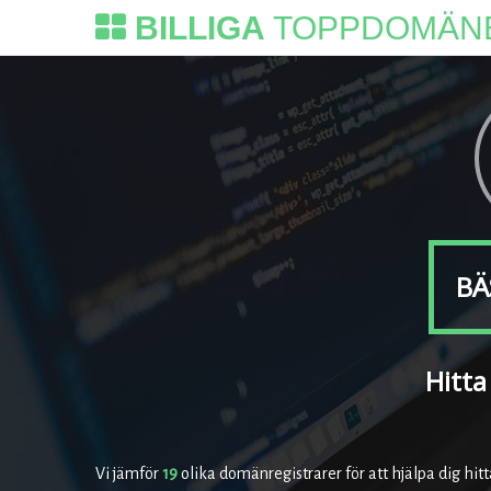
BILLIGA
TOPPDOMÄN
BÄ
Hitta
Vi jämför
19
olika domänregistrarer för att hjälpa dig hit