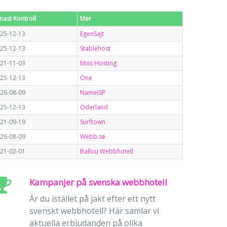
nast Kontroll
Mer
25-12-13
EgenSajt
25-12-13
Stablehost
21-11-03
Miss Hosting
25-12-13
One
26-08-09
NameISP
25-12-13
Oderland
21-09-19
Surftown
26-08-09
Webb.se
21-02-01
Ballou Webbhotell
Kampanjer på svenska webbhotell
Är du istället på jakt efter ett nytt
svenskt webbhotell? Här samlar vi
aktuella erbjudanden på olika