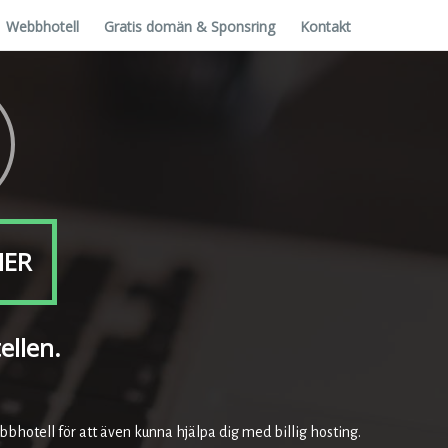
Webbhotell
Gratis domän & Sponsring
Kontakt
NER
ellen.
bbhotell för att även kunna hjälpa dig med billig hosting.