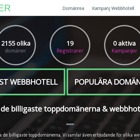
ER
Domänrea
Kampanj Webbhotell
2155 olika
19
0 aktiva
domäner
Registrarer
Kampanjer
ST WEBBHOTELL
POPULÄRA DOMÄ
 de billigaste toppdomänerna & webbhot
ta de billigaste toppdomänerna. Vi samlar även erbjudande för olika we