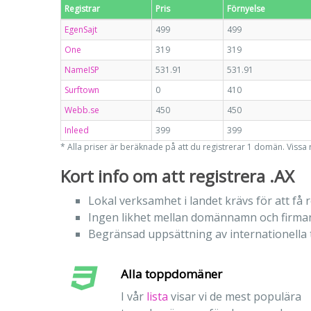
Registrar
Pris
Förnyelse
EgenSajt
499
499
One
319
319
NameISP
531.91
531.91
Surftown
0
410
Webb.se
450
450
Inleed
399
399
* Alla priser är beräknade på att du registrerar 1 domän. Vissa
Kort info om att registrera .AX
Lokal verksamhet i landet krävs för att f
Ingen likhet mellan domännamn och firma
Begränsad uppsättning av internationella te
Alla toppdomäner
I vår
lista
visar vi de mest populära