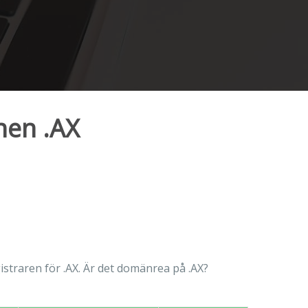
nen .AX
gistraren för .AX. Är det domänrea på .AX?