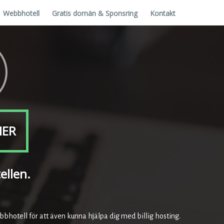
Webbhotell
Gratis domän & Sponsring
Kontakt
NER
ellen.
bbhotell för att även kunna hjälpa dig med billig hosting.