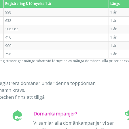
Registrering & förnyelse 1 år
Längd
998
1 år
638
1 år
1063.82
1 år
410
1 år
900
1 år
798
1 år
 registrarer ger mängdrabatt vid förnyelse av många domäner. Alla priser är ex
å registrera domäner under denna toppdomän.
namn krävs.
cken finns att tillgå.
Domänkampanjer?
Vi samlar alla domänkampanjer vi ser