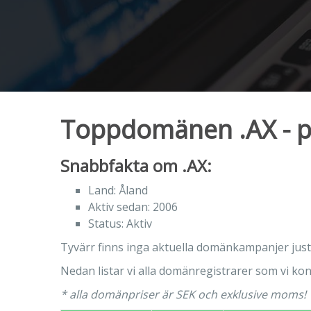
Toppdomänen .AX - pr
Snabbfakta om .AX:
Land: Åland
Aktiv sedan: 2006
Status: Aktiv
Tyvärr finns inga aktuella domänkampanjer just
Nedan listar vi alla domänregistrarer som vi kont
* alla domänpriser är SEK och exklusive moms!