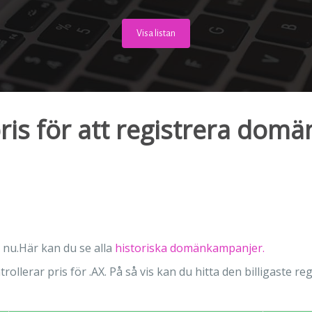
Visa listan
is för att registrera domä
 nu.Här kan du se alla
historiska domänkampanjer.
rollerar pris för .AX. På så vis kan du hitta den billigaste re