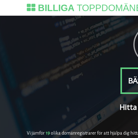
BILLIGA
TOPPDOMÄN
BÄ
Hitta
Vi jämför
19
olika domänregistrarer för att hjälpa dig hit